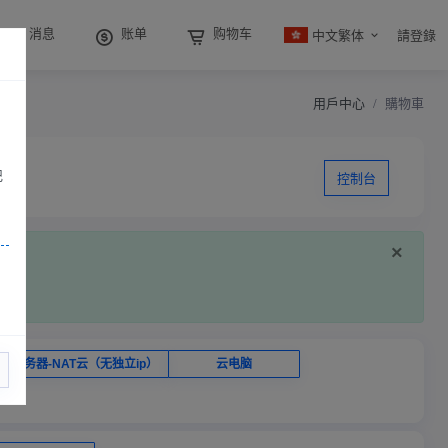
中文繁体
消息
账单
购物车
請登錄
用戶中心
購物車
记
控制台
×
云服务器-NAT云（无独立ip）
云电脑