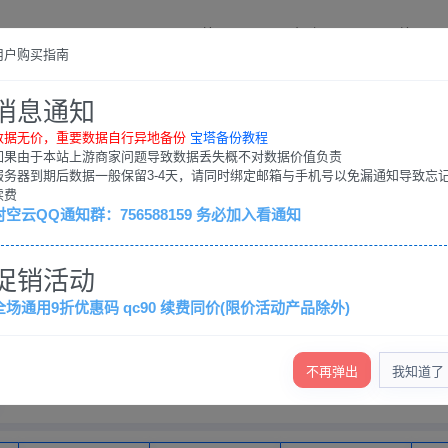
首页
帮助
工单
用户购买指南
消息通知
数据无价，重要数据自行异地备份
宝塔备份教程
如果由于本站上游商家问题导致数据丢失概不对数据价值负责
服务器到期后数据一般保留3-4天，请同时绑定邮箱与手机号以免漏通知导致忘
续费
时空云QQ通知群：756588159 务必加入看通知
56588159，务必加入看通知
促销活动
正常运行
全场通用9折优惠码 qc90 续费同价(限价活动产品除外)
香港云服务器
美国云服务器
国内大陆云服务器
国内大陆
不再弹出
我知道了