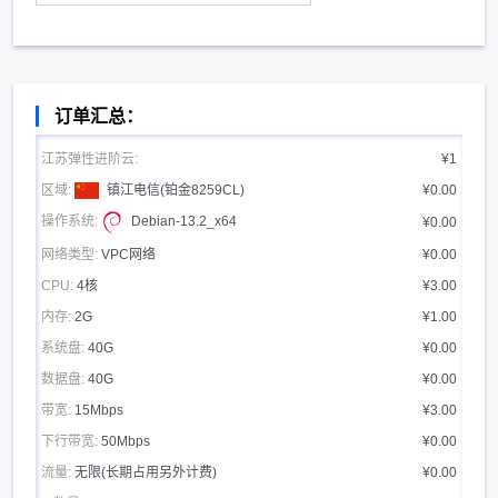
订单汇总：
江苏弹性进阶云:
¥1
区域:
镇江电信(铂金8259CL)
¥0.00
操作系统:
Debian-13.2_x64
¥0.00
网络类型:
VPC网络
¥0.00
CPU:
4核
¥3.00
内存:
2G
¥1.00
系统盘:
40G
¥0.00
数据盘:
40G
¥0.00
带宽:
15Mbps
¥3.00
下行带宽:
50Mbps
¥0.00
流量:
无限(长期占用另外计费)
¥0.00