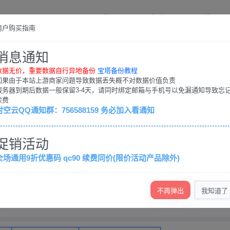
首页
帮助
工单
用户购买指南
消息通知
数据无价，重要数据自行异地备份
宝塔备份教程
如果由于本站上游商家问题导致数据丢失概不对数据价值负责
服务器到期后数据一般保留3-4天，请同时绑定邮箱与手机号以免漏通知导致忘
续费
时空云QQ通知群：756588159 务必加入看通知
56588159，务必加入看通知
促销活动
正常运行
全场通用9折优惠码 qc90 续费同价(限价活动产品除外)
香港云服务器
美国云服务器
国内大陆云服务器
国内大陆
不再弹出
我知道了