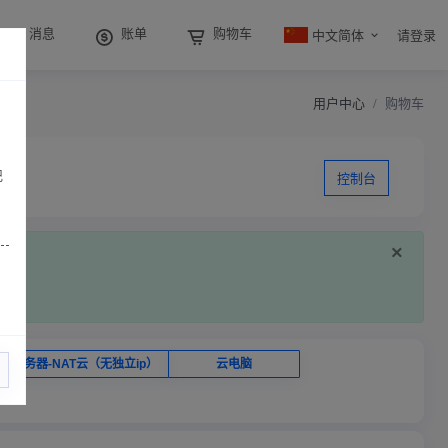
中文简体
消息
账单
购物车
请登录
用户中心
购物车
记
控制台
×
云服务器-NAT云（无独立ip）
云电脑